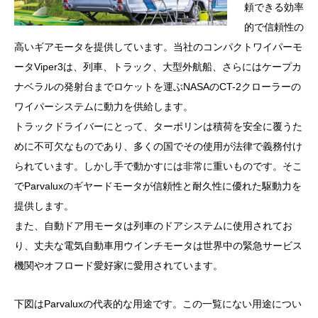
頼できる効率
的で信頼性の
高いギアモータを提供しています。当社のコンパクトワイパーモ
ータViper3は、列車、トラック、大型外航船、さらにはケープカ
ナベラルの発射台までロケットを運ぶNASAのCT-2クローラーの
ワイパーシステムに動力を供給します。
トラックドライバーにとって、ターポリンは積荷を安全に覆うた
めに不可欠なものであり、多くの国でその使用が法律で義務付け
られています。しかし手で動かすには非常に重いものです。そこ
でParvaluxのギヤードモータが信頼性と耐久性に優れた駆動力を
提供します。
また、自動ドア用モータは列車のドアシステムに使用されてお
り、丈夫な電気自動車用ウインチモータは世界中の緊急サービス
機関やオフロード愛好家に愛用されています。
下図はParvaluxの代表的な用途です。この一覧にない用途につい