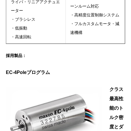
ライバ・リニアアクチュエ
ーンルーム対応
ーター
・高精度位置制御システム
・ブラシレス
・フルカスタムモータ・減
・低振動
速機構
・高速回転
採用製品：
EC-4Poleプログラム
クラス
最高性
能のト
ルク密
度とダ