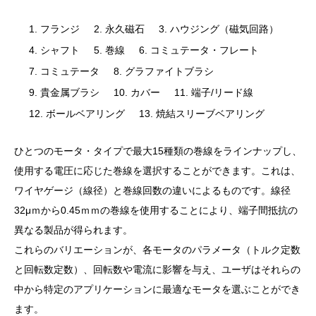
フランジ
永久磁石
ハウジング（磁気回路）
シャフト
巻線
コミュテータ・フレート
コミュテータ
グラファイトブラシ
貴金属ブラシ
カバー
端子/リード線
ボールベアリング
焼結スリーブベアリング
ひとつのモータ・タイプで最大15種類の巻線をラインナップし、
使用する電圧に応じた巻線を選択することができます。これは、
ワイヤゲージ（線径）と巻線回数の違いによるものです。線径
32μｍから0.45ｍｍの巻線を使用することにより、端子間抵抗の
異なる製品が得られます。
これらのバリエーションが、各モータのパラメータ（トルク定数
と回転数定数）、回転数や電流に影響を与え、ユーザはそれらの
中から特定のアプリケーションに最適なモータを選ぶことができ
ます。