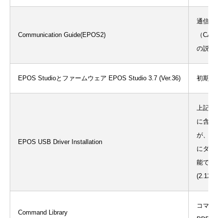
通信プ
Communication Guide(EPOS2)
（CAN,
の説明
EPOS Studioとファームウェア EPOS Studio 3.7 (Ver.36)
初期設
上記EPO
に含ま
が、こ
EPOS USB Driver Installation
にダウ
能です
(2.12.1
コマン
Command Library