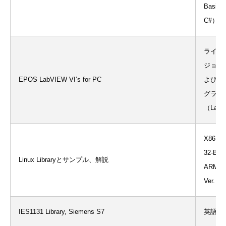
Basic.N
C#）
ライブ
ジョン6.
EPOS LabVIEW VI’s for PC
よびサ
グラム
（Lab
X86 32-B
32-Bit/6
Linux Libraryとサンプル、解説
ARMv7/8
Ver. 
IES1131 Library, Siemens S7
英語