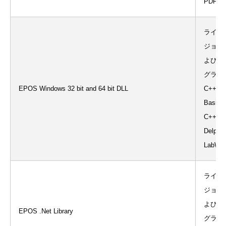
PDF＿
ライブ
ジョン6.
よびサ
グラム（V
EPOS Windows 32 bit and 64 bit DLL
C++、Vi
Basic、
C++、Bo
Delphi
LabWi
ライブ
ジョン6.
よびサ
EPOS .Net Library
グラム（V