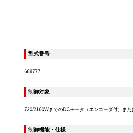
型式番号
688777
制御対象
720/2160WまでのDCモータ（エンコーダ付）
制御機能・仕様