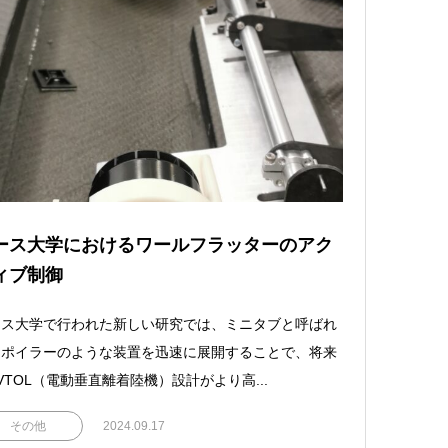
ース大学におけるワールフラッターのアク
ィブ制御
ース大学で行われた新しい研究では、ミニタブと呼ばれ
スポイラーのような装置を迅速に展開することで、将来
VTOL（電動垂直離着陸機）設計がより高...
その他
2024.09.17