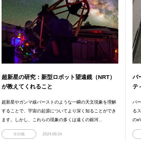
超新星の研究：新型ロボット望遠鏡（NRT）
バ
が教えてくれること
テ
超新星やガンマ線バーストのような一瞬の天文現象を理解
バ
することで、宇宙の起源についてより深く知ることができ
る
ます。しかし、これらの現象の多くは遠くの銀河...
のe
その他
2024.09.24