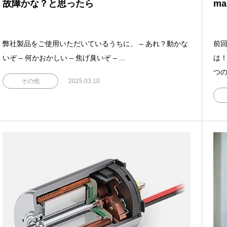
故障かな？と思ったら
ma
弊社製品をご使用いただいているうちに、 – あれ？動かな
前回
いぞ – 何かおかしい – 焦げ臭いぞ – ...
は！
つの
その他
2025.03.10