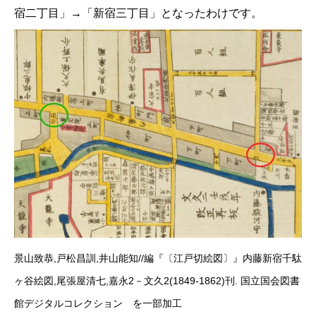
宿二丁目」→「新宿三丁目」となったわけです。
景山致恭,戸松昌訓,井山能知//編『〔江戸切絵図〕』内藤新宿千駄
ヶ谷絵図,尾張屋清七,嘉永2－文久2(1849-1862)刊. 国立国会図書
館デジタルコレクション を一部加工