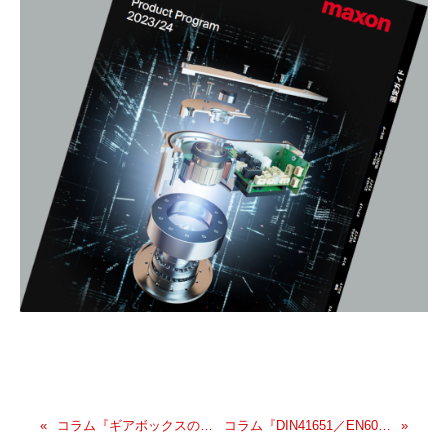
コラム『ギアボックスのカスタマイズがもたらすメリット（Parvalux）』をアップいたしました。
コラム『DIN41651／EN60603-13コネクタについて』をアップいたしました。