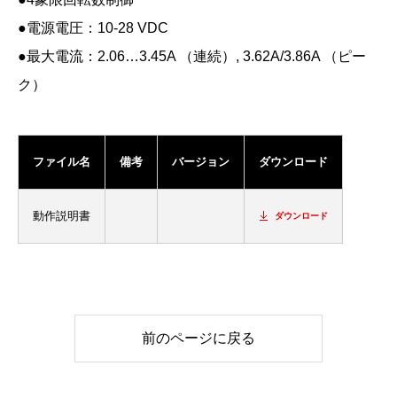
●電源電圧：10-28 VDC
●最大電流：2.06…3.45A （連続）, 3.62A/3.86A （ピー
ク）
ファイル名
備考
バージョン
ダウンロード
動作説明書
ダウンロード
前のページに戻る