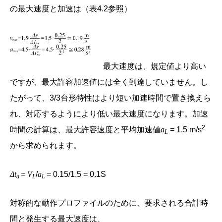
の最大速度と加速は（表4.2参照）
最大速度は、規定値より高い
ですが、最大許容加速値には全く到達していません。し
たがって、3/3台形特性はより短い加速時間で置き換えら
れ、対応するようにより低い最大速度になります。加速
2
時間の計算は、最大許容速度と平均加速値
a
= 1.5 m/s
L
から求められます。
Δt
=
V
/
a
= 0.15/1.5 = 0.1S
a
L
L
対称的な動作プロファイルのために、要求される合計時
間と発生する最大速度は、