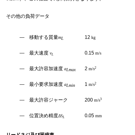
その他の負荷データ
― 移動する質量
12
m
kg
L
― 最大速度
0.15
v
m/s
L
2
― 最大許容加速度
2
a
m/s
Lmax
2
― 最小要求加速度
1
a
m/s
Lmin
3
― 最大許容ジャーク
200
m/s
― 位置決め精度
0.05
ΔS
mm
L
リードネジ及び平歯車