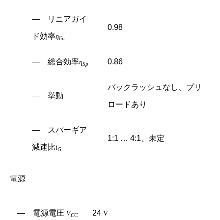
― リニアガイ
0.98
ド効率
η
lin
― 総合効率
0.86
η
Sp
バックラッシュなし、プリ
― 挙動
ロードあり
― スパーギア
1:1 … 4:1、未定
減速比
i
G
電源
― 電源電圧
24
V
V
CC