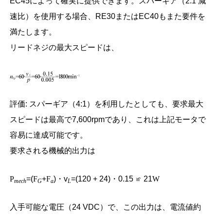
EC45によって確実に提供できます。スパーギア（2:1 減
速比）を使用する場合、RE30またはEC40もまた要件を
満たします。
リードネジの最大スピードは、
評価: スパーギア（4:1）を利用したとしても、要求最大
スピードは最高で7,600rpmであり、これは上記モータで
容易に達成可能です。
要求される機械的出力は
P
=(
F
+
F
)・v
=(120 + 24)・0.15 ≌ 21
W
mech
G
a
L
入手可能な電圧（24 VDC）で、この出力は、電流値約