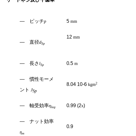
― ピッチ
5
p
mm
12
mm
― 直径
d
Sp
― 長さ
0.5
l
m
Sp
― 慣性モーメ
2
8.04 10-6
kgm
ント
J
Sp
― 軸受効率
0.99 (2
)
η
x
lag
― ナット効率
0.9
η
m