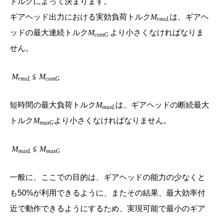
トルクによって決まります。
ギアヘッド出力における実効負荷トルク
M
は、ギアヘ
rmsL
ッドの最大連続トルク
M
より小さくなければなりま
contG
せん。
M
≦
M
rmsL
contG
短時間の最大負荷トルク
M
は、ギアヘッドの断続最大
maxL
トルク
M
より小さくなければなりません。
maxG
M
≦
M
maxL
maxG
一般に、ここでの目的は、ギアヘッドの能力の少なくと
も50%が利用できるように、またその結果、最大効率付
近で動作できるようにするため、実現可能で最小のギア