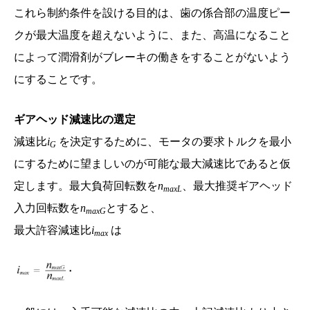
これら制約条件を設ける目的は、歯の係合部の温度ピー
クが最大温度を超えないように、また、高温になること
によって潤滑剤がブレーキの働きをすることがないよう
にすることです。
ギアヘッド減速比の選定
減速比
i
を決定するために、モータの要求トルクを最小
G
にするために望ましいのが可能な最大減速比であると仮
定します。最大負荷回転数を
n
、最大推奨ギアヘッド
maxL
入力回転数を
n
とすると、
maxG
最大許容減速比
i
は
max