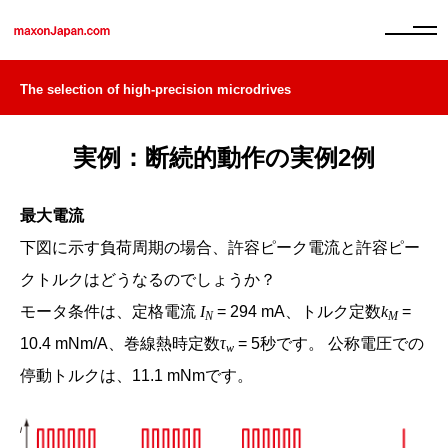
The selection of high-precision microdrives
実例：断続的動作の実例2例
最大電流
下図に示す負荷周期の場合、許容ピーク電流と許容ピー
クトルクはどうなるのでしょうか？
モータ条件は、定格電流
I
= 294 mA、トルク定数
k
=
N
M
10.4 mNm/A、巻線熱時定数
τ
= 5秒です。 公称電圧での
w
停動トルクは、11.1 mNmです。