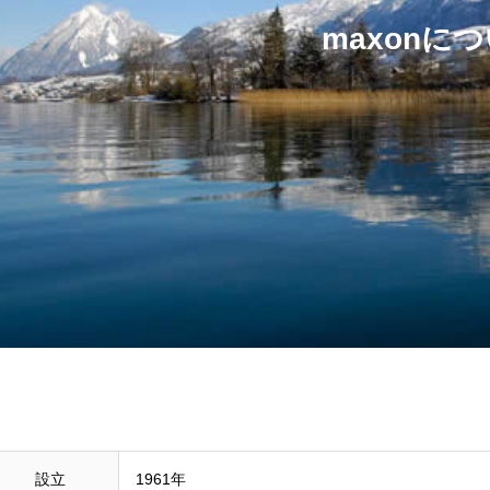
maxonに
設立
1961年