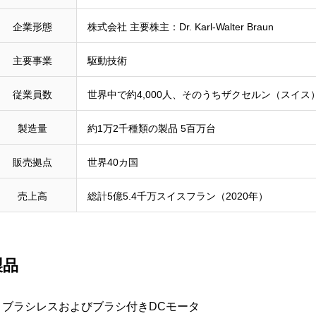
企業形態
株式会社 主要株主：Dr. Karl-Walter Braun
主要事業
駆動技術
従業員数
世界中で約4,000人、そのうちザクセルン（スイス）
製造量
約1万2千種類の製品 5百万台
販売拠点
世界40カ国
売上高
総計5億5.4千万スイスフラン（2020年）
製品
ブラシレスおよびブラシ付きDCモータ